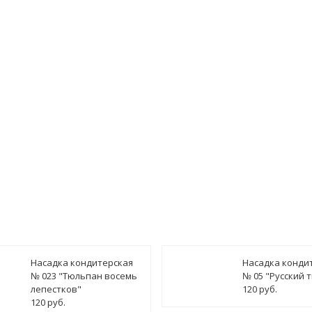
гласен(а) на
обработку персональных данных
ведомить о поступлении
Насадка кондитерская
Насадка конди
№ 023 "Тюльпан восемь
№ 05 "Русский 
лепестков"
120 руб.
120 руб.