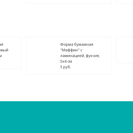
ая
Форма бумажная
овый
"Маффин" с
м
ламинацией, фуксия,
5х4 см
5 руб.