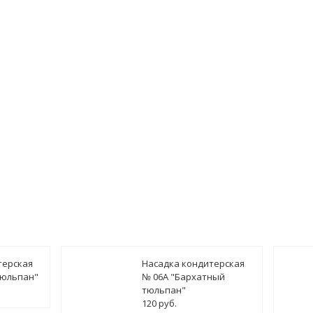
терская
Насадка кондитерская
тюльпан"
№ 06А "Бархатный
тюльпан"
120 руб.