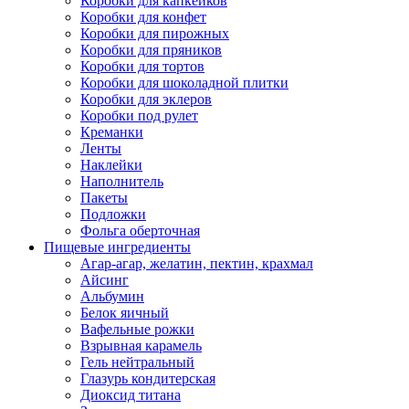
Коробки для капкейков
Коробки для конфет
Коробки для пирожных
Коробки для пряников
Коробки для тортов
Коробки для шоколадной плитки
Коробки для эклеров
Коробки под рулет
Креманки
Ленты
Наклейки
Наполнитель
Пакеты
Подложки
Фольга оберточная
Пищевые ингредиенты
Агар-агар, желатин, пектин, крахмал
Айсинг
Альбумин
Белок яичный
Вафельные рожки
Взрывная карамель
Гель нейтральный
Глазурь кондитерская
Диоксид титана