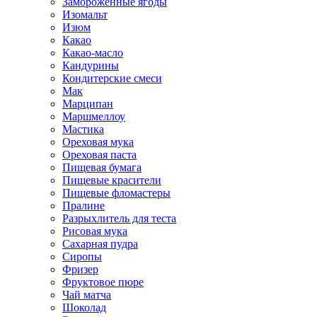
Замороженные ягоды
Изомальт
Изюм
Какао
Какао-масло
Кандурины
Кондитерские смеси
Мак
Марципан
Маршмеллоу
Мастика
Ореховая мука
Ореховая паста
Пищевая бумага
Пищевые красители
Пищевые фломастеры
Пралине
Разрыхлитель для теста
Рисовая мука
Сахарная пудра
Сиропы
Фризер
Фруктовое пюре
Чай матча
Шоколад