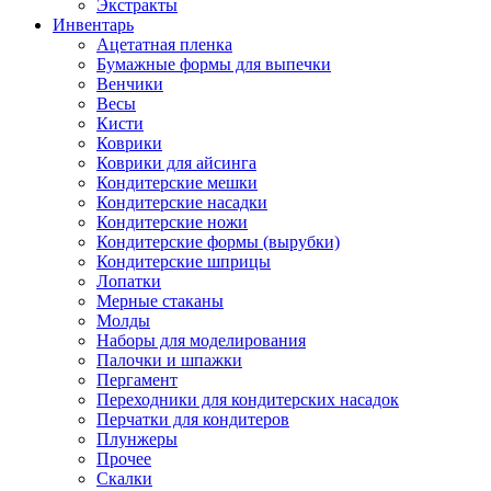
Экстракты
Инвентарь
Ацетатная пленка
Бумажные формы для выпечки
Венчики
Весы
Кисти
Коврики
Коврики для айсинга
Кондитерские мешки
Кондитерские насадки
Кондитерские ножи
Кондитерские формы (вырубки)
Кондитерские шприцы
Лопатки
Мерные стаканы
Молды
Наборы для моделирования
Палочки и шпажки
Пергамент
Переходники для кондитерских насадок
Перчатки для кондитеров
Плунжеры
Прочее
Скалки