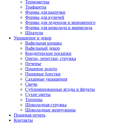
Термометры
Трафареты
Формы для выпечки
Формы для куличей
Формы для леденцов и мороженого
Формы для шоколада и мармелада
Шпатели
Украшение и декор
Вафельная крошка
Вафельный декор
Кондитерские посыпки
Орехи, лепестки, стружка
Печенье
Пищевое золото
Пищевые блестки
Сахарные украшения
Свечи
Сублимированные ягоды и фрукты
Сухие цветы
Топперы
Шоколадная стружка
Шоколадные жемчужины
Пищевая печать
Контакты