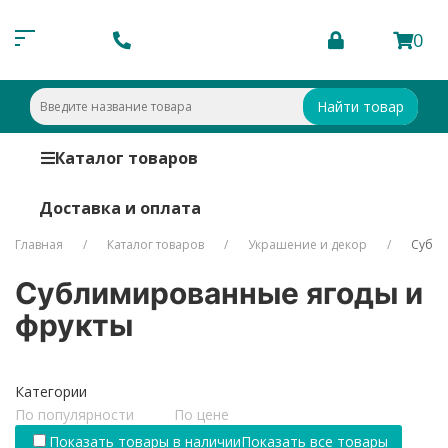
0
Найти товар
Каталог товаров
Доставка и оплата
Главная
Каталог товаров
Украшение и декор
Субли
Сублимированные ягоды и
фрукты
Категории
По популярности
По цене
Показать товары в наличии
Показать все товары