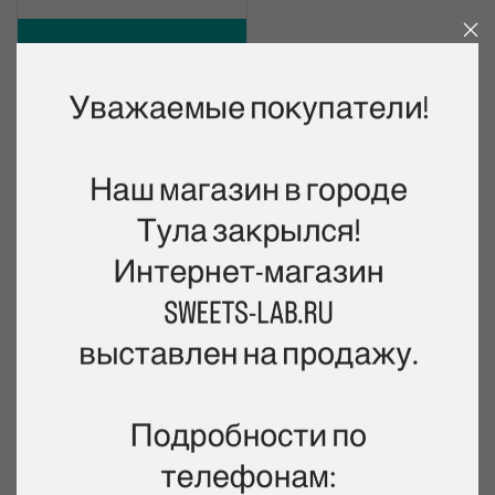
Уведомить о
поступлении
Шпатели и скребки – рабочие инструменты не только
маляров, но и кондитеров. Важно, чтобы они были сделаны
из материалов, специально предназначенных для работы с
пищевыми продуктами. Чтобы вам не приходилось искать
инструменты по магазинам, интернет-магазин Sweets Lab в
Калининграде приготовил большой ассортимент
профессиональных кондитерских шпателей и скребков, как
для выравнивания поверхностей, так и для создания ровных
волн или другого рельефа. С их помощью можно работать
с мастикой, кремом, шоколадом и другими материалами.
Наши инструменты помогут вам осваивать новые техники и
создавать неповторимые шедевры кондитерского
мастерства.