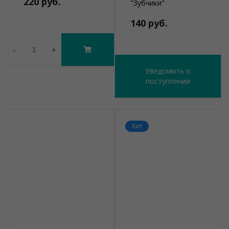
220 руб.
"Зубчики"
140 руб.
-
+
Уведомить о
поступлении
Хит