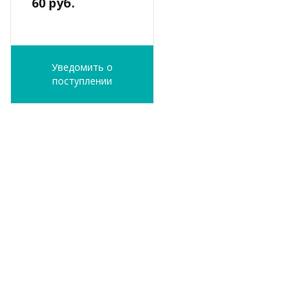
60 руб.
Уведомить о
поступлении
ФИО
*
E-Mail
*
Телефон
*
Я согласен(а) на
обработку персональных
данных