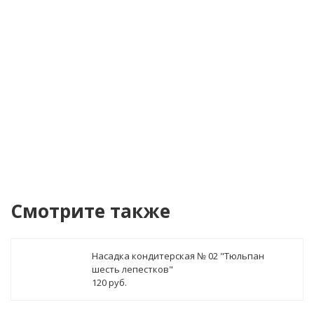
Я согласен(а) на
обработку персональных данных
Купить в 1 клик!
В стоимость заказа может бы
Смотрите также
Насадка кондитерская № 02 "Тюльпан
шесть лепестков"
120 руб.