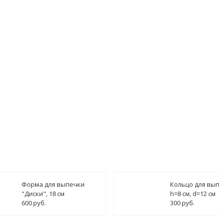
гласен(а) на
обработку персональных данных
ведомить о поступлении
Форма для выпечки
Кольцо для вы
"Диски", 18 см
h=8 см, d=12 см
600 руб.
300 руб.