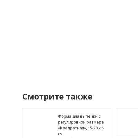
Я со
У
Смотрите также
Форма для выпечки с
регулировкой размера
«Квадратная», 15-28 х 5
см