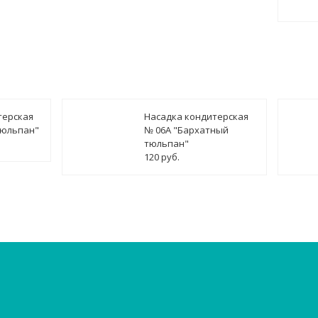
терская
Насадка кондитерская
тюльпан"
№ 06А "Бархатный
тюльпан"
120 руб.