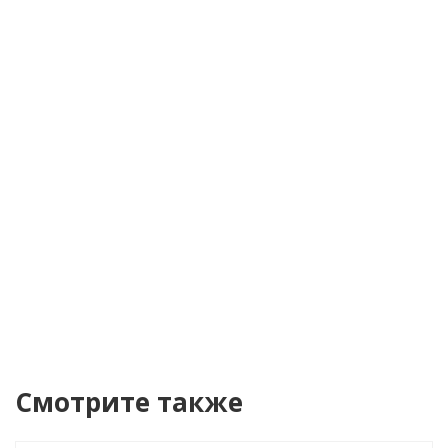
Телефон
*
Я согласен(а) на
обработку персональных
данных
Уведомить о поступлении
Смотрите также