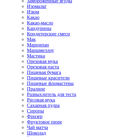
Замороженные ягоды
Изомальт
Изюм
Какао
Какао-масло
Кандурины
Кондитерские смеси
Мак
Марципан
Маршмеллоу
Мастика
Ореховая мука
Ореховая паста
Пищевая бумага
Пищевые красители
Пищевые фломастеры
Пралине
Разрыхлитель для теста
Рисовая мука
Сахарная пудра
Сиропы
Фризер
Фруктовое пюре
Чай матча
Шоколад