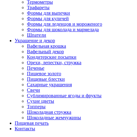
Термометры
Трафареты
Формы для выпечки
Формы для куличей
Формы для леденцов и мороженого
Формы для шоколада и мармелада
Шпатели
Украшение и декор
Вафельная крошка
Вафельный декор
Кондитерские посыпки
Орехи, лепестки, стружка
Печенье
Пищевое золото
Пищевые блестки
Сахарные украшения
Свечи
Сублимированные ягоды и фрукты
Сухие цветы
Топперы
Шоколадная стружка
Шоколадные жемчужины
Пищевая печать
Контакты