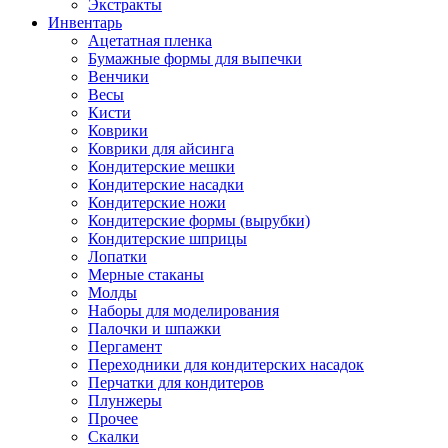
Экстракты
Инвентарь
Ацетатная пленка
Бумажные формы для выпечки
Венчики
Весы
Кисти
Коврики
Коврики для айсинга
Кондитерские мешки
Кондитерские насадки
Кондитерские ножи
Кондитерские формы (вырубки)
Кондитерские шприцы
Лопатки
Мерные стаканы
Молды
Наборы для моделирования
Палочки и шпажки
Пергамент
Переходники для кондитерских насадок
Перчатки для кондитеров
Плунжеры
Прочее
Скалки