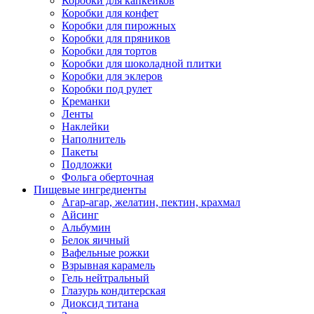
Коробки для капкейков
Коробки для конфет
Коробки для пирожных
Коробки для пряников
Коробки для тортов
Коробки для шоколадной плитки
Коробки для эклеров
Коробки под рулет
Креманки
Ленты
Наклейки
Наполнитель
Пакеты
Подложки
Фольга оберточная
Пищевые ингредиенты
Агар-агар, желатин, пектин, крахмал
Айсинг
Альбумин
Белок яичный
Вафельные рожки
Взрывная карамель
Гель нейтральный
Глазурь кондитерская
Диоксид титана