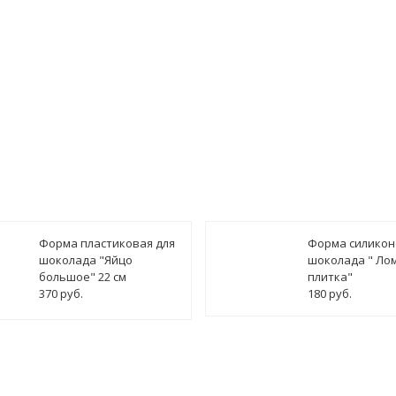
имость заказа может быть включена цена доставки
Форма пластиковая для
Форма силикон
шоколада "Яйцо
шоколада " Ло
большое" 22 см
плитка"
370 руб.
180 руб.