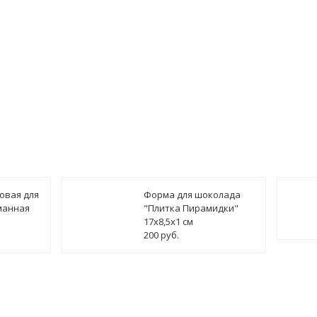
овая для
Форма для шоколада
манная
"Плитка Пирамидки"
17х8,5х1 см
200 руб.