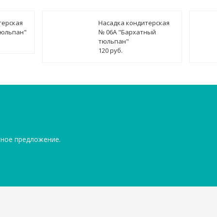
терская
Насадка кондитерская
тюльпан"
№ 06А "Бархатный
тюльпан"
120 руб.
ьное предложение.