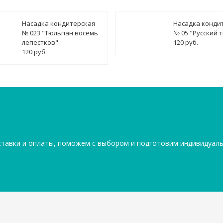
Насадка кондитерская
Насадка конди
№ 023 "Тюльпан восемь
№ 05 "Русский 
лепестков"
120 руб.
120 руб.
ставки и оплаты, поможем с выбором и подготовим индивидуал