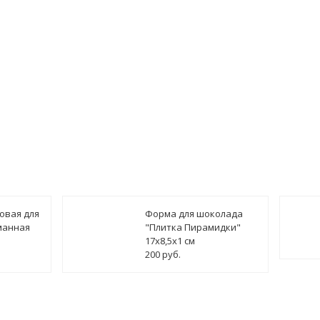
овая для
Форма для шоколада
манная
"Плитка Пирамидки"
17х8,5х1 см
200 руб.