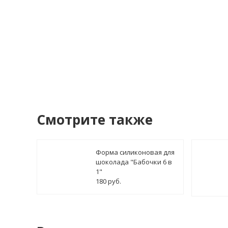
Купить в 1 клик!
В сто
Смотрите также
Форма силиконовая для
шоколада "Бабочки 6 в
1"
180 руб.