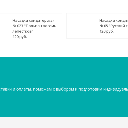
Насадка кондитерская
Насадка конди
№ 023 "Тюльпан восемь
№ 05 "Русский 
лепестков"
120 руб.
120 руб.
ставки и оплаты, поможем с выбором и подготовим индивидуал