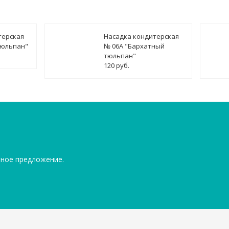
терская
Насадка кондитерская
тюльпан"
№ 06А "Бархатный
тюльпан"
120 руб.
ьное предложение.