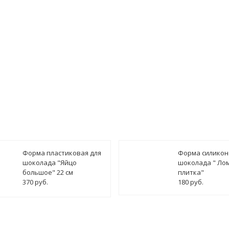
имость заказа может быть включена цена доставки
Форма пластиковая для
Форма силикон
шоколада "Яйцо
шоколада " Ло
большое" 22 см
плитка"
370 руб.
180 руб.