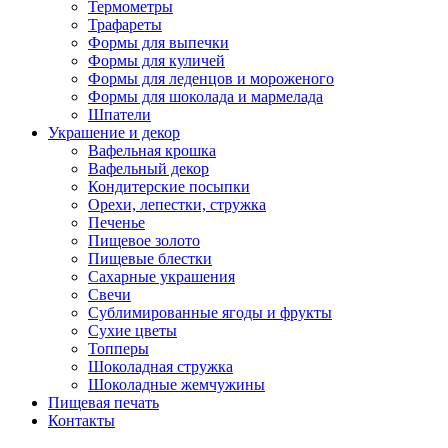
Термометры
Трафареты
Формы для выпечки
Формы для куличей
Формы для леденцов и мороженого
Формы для шоколада и мармелада
Шпатели
Украшение и декор
Вафельная крошка
Вафельный декор
Кондитерские посыпки
Орехи, лепестки, стружка
Печенье
Пищевое золото
Пищевые блестки
Сахарные украшения
Свечи
Сублимированные ягоды и фрукты
Сухие цветы
Топперы
Шоколадная стружка
Шоколадные жемчужины
Пищевая печать
Контакты