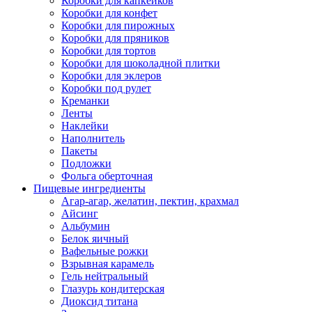
Коробки для капкейков
Коробки для конфет
Коробки для пирожных
Коробки для пряников
Коробки для тортов
Коробки для шоколадной плитки
Коробки для эклеров
Коробки под рулет
Креманки
Ленты
Наклейки
Наполнитель
Пакеты
Подложки
Фольга оберточная
Пищевые ингредиенты
Агар-агар, желатин, пектин, крахмал
Айсинг
Альбумин
Белок яичный
Вафельные рожки
Взрывная карамель
Гель нейтральный
Глазурь кондитерская
Диоксид титана