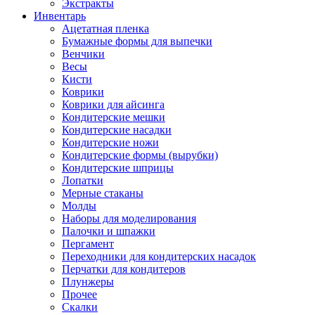
Экстракты
Инвентарь
Ацетатная пленка
Бумажные формы для выпечки
Венчики
Весы
Кисти
Коврики
Коврики для айсинга
Кондитерские мешки
Кондитерские насадки
Кондитерские ножи
Кондитерские формы (вырубки)
Кондитерские шприцы
Лопатки
Мерные стаканы
Молды
Наборы для моделирования
Палочки и шпажки
Пергамент
Переходники для кондитерских насадок
Перчатки для кондитеров
Плунжеры
Прочее
Скалки