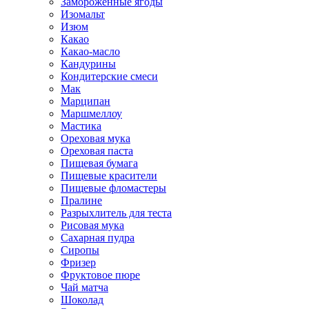
Замороженные ягоды
Изомальт
Изюм
Какао
Какао-масло
Кандурины
Кондитерские смеси
Мак
Марципан
Маршмеллоу
Мастика
Ореховая мука
Ореховая паста
Пищевая бумага
Пищевые красители
Пищевые фломастеры
Пралине
Разрыхлитель для теста
Рисовая мука
Сахарная пудра
Сиропы
Фризер
Фруктовое пюре
Чай матча
Шоколад