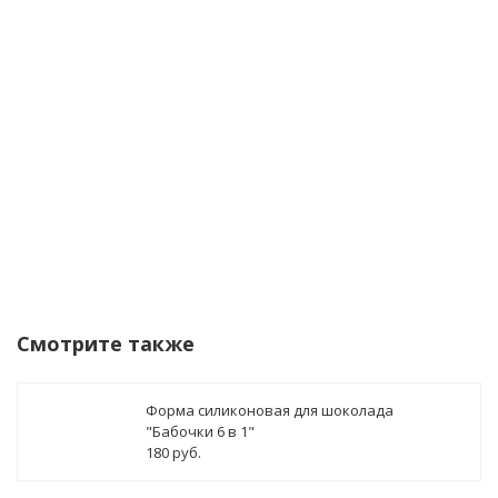
Я согласен(а) на
обработку персональных
данных
Уведомить о поступлении
Смотрите также
Форма силиконовая для шоколада
"Бабочки 6 в 1"
180 руб.