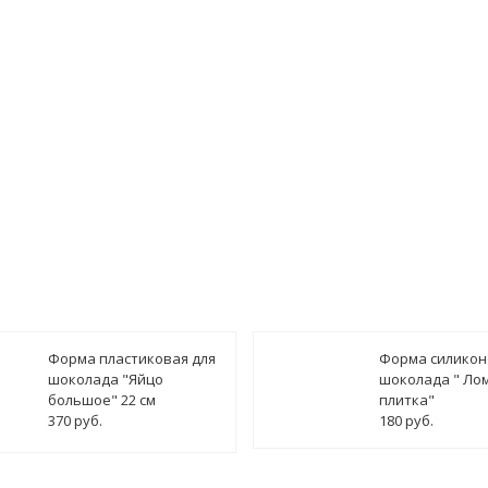
ведомить о поступлении
Форма пластиковая для
Форма силикон
шоколада "Яйцо
шоколада " Ло
большое" 22 см
плитка"
370 руб.
180 руб.