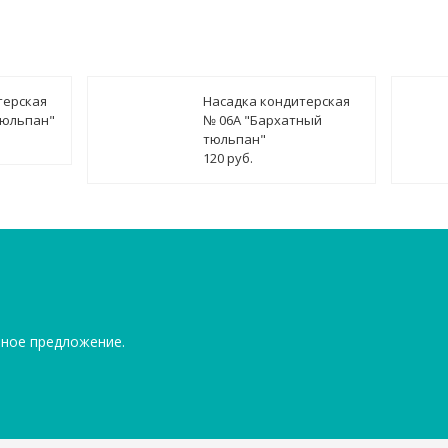
терская
Насадка кондитерская
тюльпан"
№ 06А "Бархатный
тюльпан"
120 руб.
ьное предложение.