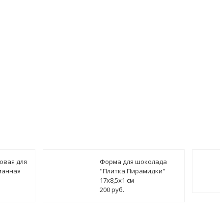
овая для
Форма для шоколада
манная
"Плитка Пирамидки"
17х8,5х1 см
200 руб.