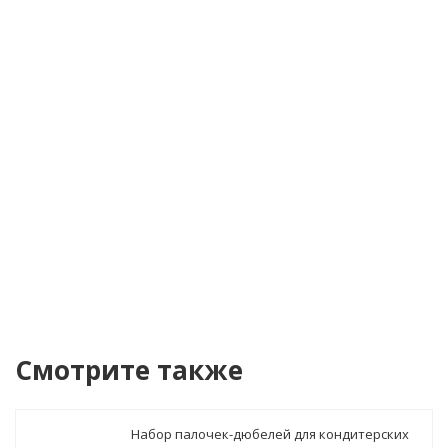
Телефон
*
Я согласен(а) на
обработку персональных
данных
Уведомить о поступлении
Смотрите также
Набор палочек-дюбелей для кондитерских