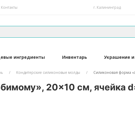
Контакты
г. Калининград
евые ингредиенты
Инвентарь
Украшение и
рь
Кондитерские силиконовые молды
Силиконовая форма «Л
имому», 20×10 см, ячейка d=