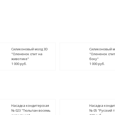
Силиконовый молд 3D
Силиконовый м
"Олененок спит на
"Олененок спит
животике"
боку"
1 000 руб.
1 000 руб.
Насадка кондитерская
Насадка конди
№ 023 "Тюльпан восемь
№ 05 "Русский 