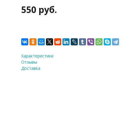
550 руб.
Характеристики
Отзывы
Доставка
Силиконовая форма «Люби
20×10 см, ячейка d=5,5 см
прозрачный
Количество:
1
шт.