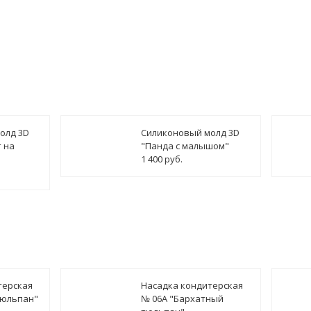
олд 3D
Силиконовый молд 3D
 на
"Панда с малышом"
1 400 руб.
терская
Насадка кондитерская
тюльпан"
№ 06А "Бархатный