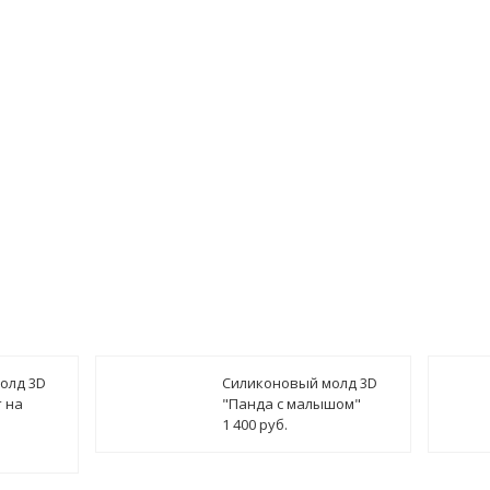
олд 3D
Силиконовый молд 3D
 на
"Панда с малышом"
1 400 руб.