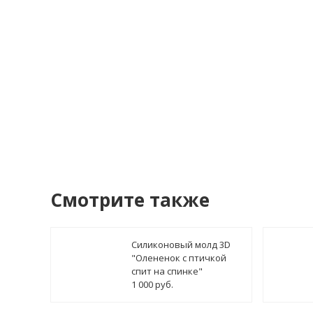
Я со
У
Смотрите также
Силиконовый молд 3D
"Олененок с птичкой
спит на спинке"
1 000 руб.