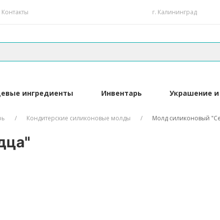
Контакты
г. Калининград
евые ингредиенты
Инвентарь
Украшение и
рь
Кондитерские силиконовые молды
Молд силиконовый "С
дца"