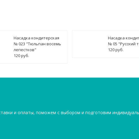
Насадка кондитерская
Насадка конди
№ 023 "Тюльпан восемь
№ 05 "Русский 
лепестков"
120 руб.
120 руб.
ставки и оплаты, поможем с выбором и подготовим индивидуал