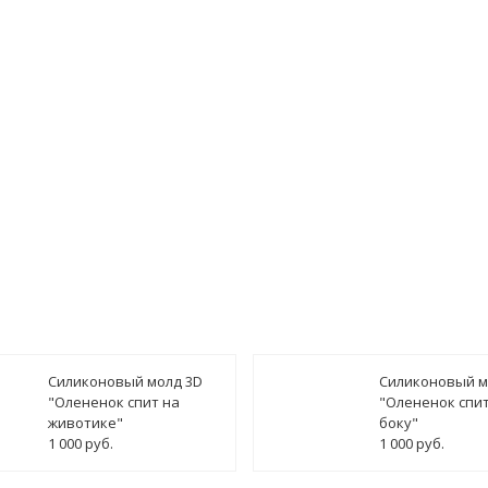
гласен(а) на
обработку персональных данных
ведомить о поступлении
Силиконовый молд 3D
Силиконовый м
"Олененок спит на
"Олененок спит
животике"
боку"
1 000 руб.
1 000 руб.