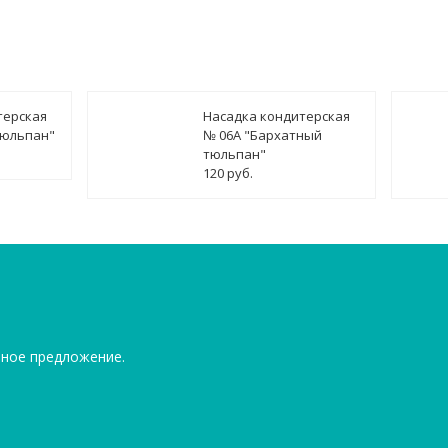
терская
Насадка кондитерская
тюльпан"
№ 06А "Бархатный
тюльпан"
120 руб.
ьное предложение.