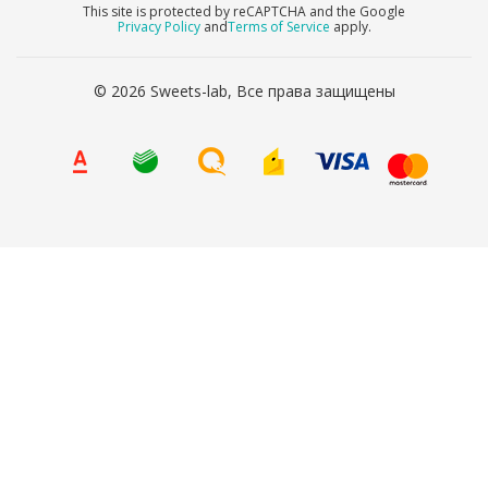
This site is protected by reCAPTCHA and the Google
Privacy Policy
and
Terms of Service
apply.
© 2026 Sweets-lab, Все права защищены
8 (800) 707-65-90
Ваше имя
*
Ваш телефон
*
Я согласен(а) на
обработку персональных данных