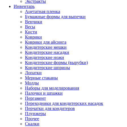
Экстракты
Инвентарь
Ацетатная пленка
Бумажные формы для выпечки
Венчики
Весы
Кисти
Коврики
Коврики для айсинга
Кондитерские мешки
Кондитерские насадки
Кондитерские ножи
Кондитерские формы (вырубки)
Кондитерские шприцы
Лопатки
Мерные стаканы
Молды
Наборы для моделирования
Палочки и шпажки
Пергамент
Переходники для кондитерских насадок
Перчатки для кондитеров
Плунжеры
Прочее
Скалки