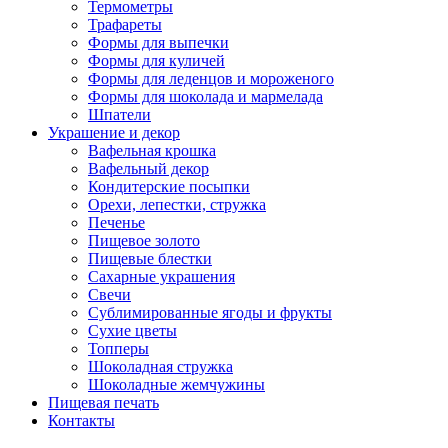
Термометры
Трафареты
Формы для выпечки
Формы для куличей
Формы для леденцов и мороженого
Формы для шоколада и мармелада
Шпатели
Украшение и декор
Вафельная крошка
Вафельный декор
Кондитерские посыпки
Орехи, лепестки, стружка
Печенье
Пищевое золото
Пищевые блестки
Сахарные украшения
Свечи
Сублимированные ягоды и фрукты
Сухие цветы
Топперы
Шоколадная стружка
Шоколадные жемчужины
Пищевая печать
Контакты