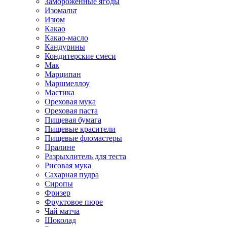
Замороженные ягоды
Изомальт
Изюм
Какао
Какао-масло
Кандурины
Кондитерские смеси
Мак
Марципан
Маршмеллоу
Мастика
Ореховая мука
Ореховая паста
Пищевая бумага
Пищевые красители
Пищевые фломастеры
Пралине
Разрыхлитель для теста
Рисовая мука
Сахарная пудра
Сиропы
Фризер
Фруктовое пюре
Чай матча
Шоколад