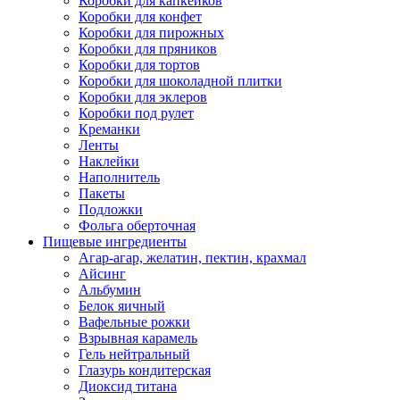
Коробки для капкейков
Коробки для конфет
Коробки для пирожных
Коробки для пряников
Коробки для тортов
Коробки для шоколадной плитки
Коробки для эклеров
Коробки под рулет
Креманки
Ленты
Наклейки
Наполнитель
Пакеты
Подложки
Фольга оберточная
Пищевые ингредиенты
Агар-агар, желатин, пектин, крахмал
Айсинг
Альбумин
Белок яичный
Вафельные рожки
Взрывная карамель
Гель нейтральный
Глазурь кондитерская
Диоксид титана