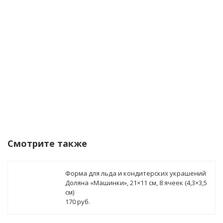
данных
Уведомить о поступлении
Смотрите также
Форма для льда и кондитерских украшений
Доляна «Машинки», 21×11 см, 8 ячеек (4,3×3,5
см)
170 руб.