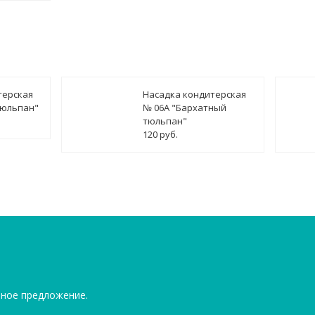
терская
Насадка кондитерская
тюльпан"
№ 06А "Бархатный
тюльпан"
120 руб.
ьное предложение.