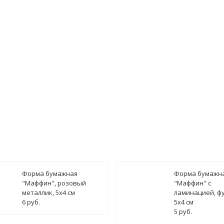
имость заказа может быть включена цена доставки
Форма бумажная
Форма бумажн
"Маффин", розовый
"Маффин" с
металлик, 5х4 см
ламинацией, фу
6 руб.
5х4 см
5 руб.