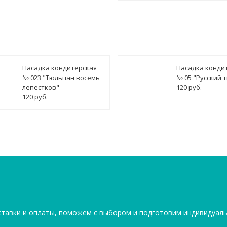
Насадка кондитерская
Насадка конди
№ 023 "Тюльпан восемь
№ 05 "Русский 
лепестков"
120 руб.
120 руб.
ставки и оплаты, поможем с выбором и подготовим индивидуал