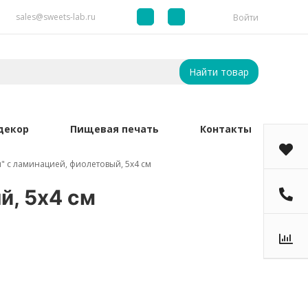
sales@sweets-lab.ru
Войти
Найти товар
декор
Пищевая печать
Контакты
 с ламинацией, фиолетовый, 5х4 см
й, 5х4 см