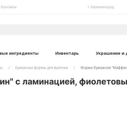
Контакты
г. Калининград
вые ингредиенты
Инвентарь
Украшение и 
рь
Бумажные формы для выпечки
Форма бумажная "Маффин"
н" с ламинацией, фиолетовы